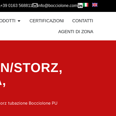
+39 0163 568811
info@bocciolone.com
ODOTTI
CERTIFICAZIONI
CONTATTI
AGENTI DI ZONA
IN/STORZ
,
A
,
orz tubazione Bocciolone PU