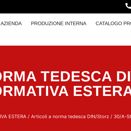
AZIENDA
PRODUZIONE INTERNA
CATALOGO PR
ORMA TEDESCA D
ORMATIVA ESTER
IVA ESTERA
/
Articoli a norma tedesca DIN/Storz
/ 30/A-St