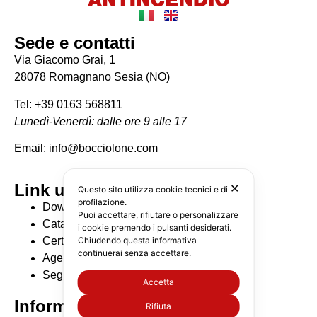
Sede e contatti
Via Giacomo Grai, 1
28078 Romagnano Sesia (NO)
Tel: +39 0163 568811
Lunedì-Venerdì: dalle ore 9 alle 17
Email: info@bocciolone.com
Link utili
✕
Questo sito utilizza cookie tecnici e di
profilazione.
Download Cataloghi
Puoi accettare, rifiutare o personalizzare
Catalogo BIM
i cookie premendo i pulsanti desiderati.
Certificazioni
Chiudendo questa informativa
continuerai senza accettare.
Agenti di zona
Seguici su Linkedin
Accetta
Informative
Rifiuta