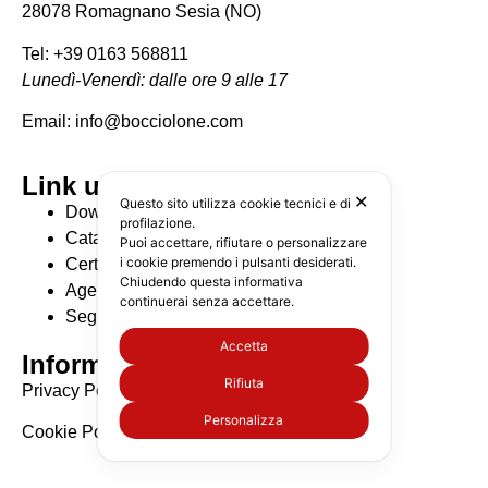
28078 Romagnano Sesia (NO)
Tel: +39 0163 568811
Lunedì-Venerdì: dalle ore 9 alle 17
Email: info@bocciolone.com
Link utili
✕
Questo sito utilizza cookie tecnici e di
Download Cataloghi
profilazione.
Catalogo BIM
Puoi accettare, rifiutare o personalizzare
i cookie premendo i pulsanti desiderati.
Certificazioni
Chiudendo questa informativa
Agenti di zona
continuerai senza accettare.
Seguici su Linkedin
Accetta
Informative
Rifiuta
Privacy Policy
Personalizza
Cookie Policy