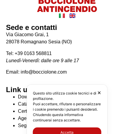
Sede e contatti
Via Giacomo Grai, 1
28078 Romagnano Sesia (NO)
Tel: +39 0163 568811
Lunedì-Venerdì: dalle ore 9 alle 17
Email: info@bocciolone.com
Link utili
✕
Questo sito utilizza cookie tecnici e di
Download Cataloghi
profilazione.
Catalogo BIM
Puoi accettare, rifiutare o personalizzare
i cookie premendo i pulsanti desiderati.
Certificazioni
Chiudendo questa informativa
Agenti di zona
continuerai senza accettare.
Seguici su Linkedin
Accetta