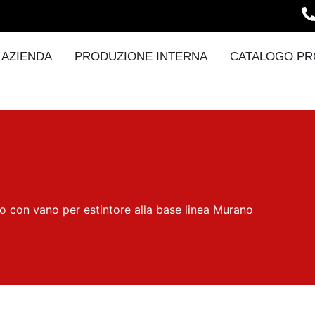
AZIENDA
PRODUZIONE INTERNA
CATALOGO PR
 con vano per estintore alla base linea Murano