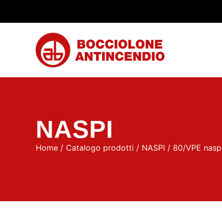
NASPI
Home
/
Catalogo prodotti
/
NASPI
/ 80/VPE naspo