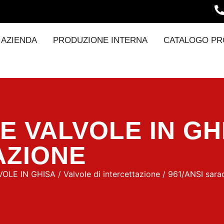
AZIENDA
PRODUZIONE INTERNA
CATALOGO PR
 VALVOLE IN GH
AZIONE
OLE IN GHISA
/
Valvole di intercettazione
/ 961/ANSI sara