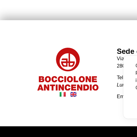
Sede 
Via Giac
28078 R
Tel: +39
Lunedì-Ve
Email: i