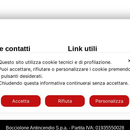
e contatti
Link utili
omo Grai, 1
Download Cataloghi
Questo sito utilizza cookie tecnici e di profilazione.
omagnano Sesia (NO)
Catalogo BIM
Puoi accettare, rifiutare o personalizzare i cookie premend
Certificazioni
 0163 568811
i pulsanti desiderati.
Agenti di zona
nerdì: dalle ore 9 alle 17
Chiudendo questa informativa continuerai senza accettare
Seguici su Linkedin
nfo@bocciolone.com
Accetta
Rifiuta
Personalizza
Bocciolone Antincendio S.p.a. - Partita IVA: 01935550028