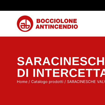
SARACINESCHE
DI INTERCETT
Home
/
Catalogo prodotti
/
SARACINESCHE VALV