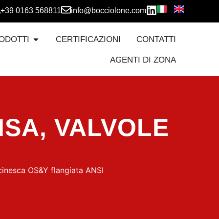
+39 0163 568811
info@bocciolone.com
ODOTTI
CERTIFICAZIONI
CONTATTI
AGENTI DI ZONA
ISA
,
VALVOLE
cinesca OS&Y flangiata ANSI