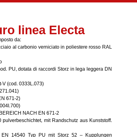
ro linea Electa
mposto da:
cciaio al carbonio verniciato in poliestere rosso RAL
o
. PU, dotata di raccordi Storz in lega leggera DN
et-V (cod. 0333L.073)
0271.041)
 EN 671-2)
004I.700)
EREICH NACH EN 671-2
 pulverbeschichtet, mit Randschutz aus Kunststoff.
ch EN 14540 Typ PU mit Storz 52 – Kupplungen