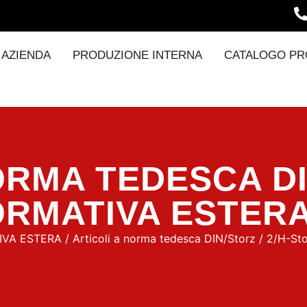
AZIENDA
PRODUZIONE INTERNA
CATALOGO PR
ORMA TEDESCA D
ORMATIVA ESTER
IVA ESTERA
/
Articoli a norma tedesca DIN/Storz
/ 2/H-Sto