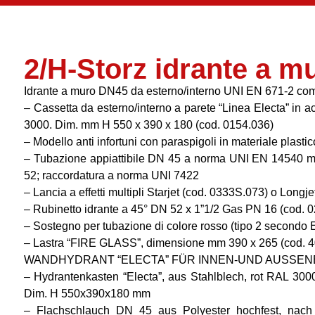
2/H-Storz idrante a mu
Idrante a muro DN45 da esterno/interno UNI EN 671-2 co
– Cassetta da esterno/interno a parete “Linea Electa” in a
3000. Dim. mm H 550 x 390 x 180 (cod. 0154.036)
– Modello anti infortuni con paraspigoli in materiale plastic
– Tubazione appiattibile DN 45 a norma UNI EN 14540 mod
52; raccordatura a norma UNI 7422
– Lancia a effetti multipli Starjet (cod. 0333S.073) o Longj
– Rubinetto idrante a 45° DN 52 x 1”1/2 Gas PN 16 (cod. 
– Sostegno per tubazione di colore rosso (tipo 2 secondo
– Lastra “FIRE GLASS”, dimensione mm 390 x 265 (cod. 4
WANDHYDRANT “ELECTA” FÜR INNEN-UND AUSSENB
– Hydrantenkasten “Electa”, aus Stahlblech, rot RAL 3000
Dim. H 550x390x180 mm
– Flachschlauch DN 45 aus Polyester hochfest, na