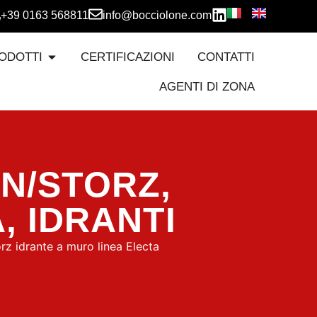
+39 0163 568811
info@bocciolone.com
ODOTTI
CERTIFICAZIONI
CONTATTI
AGENTI DI ZONA
IN/STORZ
,
A
,
IDRANTI
rz idrante a muro linea Electa