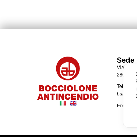
Sede 
Via Giac
28078 R
Tel: +39
Lunedì-Ve
Email: i