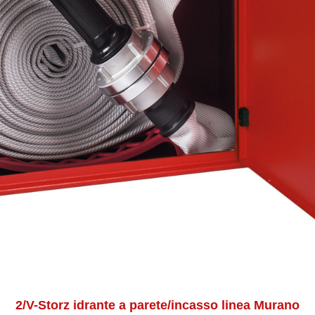
2/V-Storz idrante a parete/incasso linea Murano