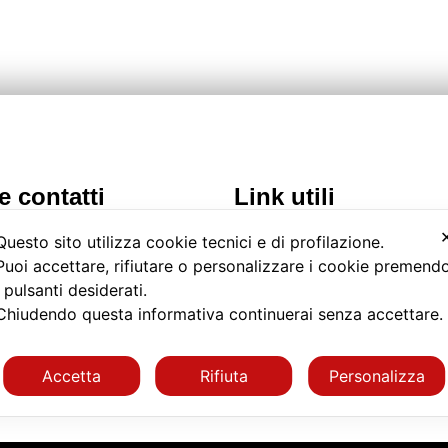
e contatti
Link utili
omo Grai, 1
Download Cataloghi
Questo sito utilizza cookie tecnici e di profilazione.
omagnano Sesia (NO)
Catalogo BIM
Puoi accettare, rifiutare o personalizzare i cookie premend
Certificazioni
 0163 568811
i pulsanti desiderati.
Agenti di zona
nerdì: dalle ore 9 alle 17
Chiudendo questa informativa continuerai senza accettare
Seguici su Linkedin
nfo@bocciolone.com
Accetta
Rifiuta
Personalizza