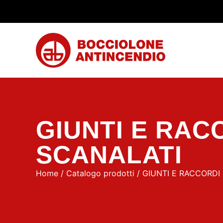
GIUNTI E RAC
SCANALATI
Home
/
Catalogo prodotti
/
GIUNTI E RACCORDI