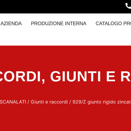
AZIENDA
PRODUZIONE INTERNA
CATALOGO PR
CORDI
,
GIUNTI E 
 SCANALATI
/
Giunti e raccordi
/ 929/Z giunto rigido zinca