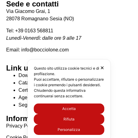
Sede e contatti
Via Giacomo Grai, 1
28078 Romagnano Sesia (NO)
Tel: +39 0163 568811
Lunedì-Venerdì: dalle ore 9 alle 17
Email: info@bocciolone.com
Link utili
✕
Questo sito utilizza cookie tecnici e di
profilazione.
Download Cataloghi
Puoi accettare, rifiutare o personalizzare
Catalogo BIM
i cookie premendo i pulsanti desiderati.
Certificazioni
Chiudendo questa informativa
continuerai senza accettare.
Agenti di zona
Seguici su Linkedin
Accetta
Informative
Rifiuta
Privacy Policy
Personalizza
Cookie Policy