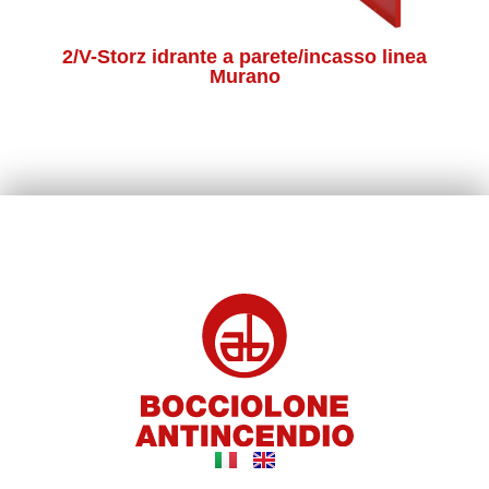
2/V-Storz idrante a parete/incasso linea
63
Murano