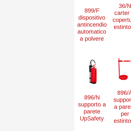
36/
899/F
carter 
dispositivo
copert
antincendio
estint
automatico
a polvere
896/
896/N
suppor
supporto a
a pare
parete
per
UpSafety
estint