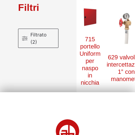
Filtri
Filtrato
715
(2)
portello
Uniform
629 valvol
per
intercetta
naspo
1” con
in
manomet
nicchia