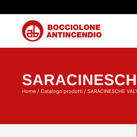
SARACINESCHE
Home
/
Catalogo prodotti
/ SARACINESCHE VALV